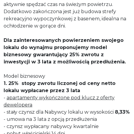
aktywnie spędzać czas na świeżym powietrzu.
Dodatkowo zakończona jest już budowa strefy
rekreacyjno wypoczynkowej z basenem, idealna na
ochłodzenie w gorące dni.
Dla zainteresowanych powierzeniem swojego
lokalu do wynajmu proponujemy
model
biznesowy gwarantujący 25% zwrotu z
inwestycji w 3 lata z możliwością przedłużenia.
Model biznesowy
1. 25% stopy zwrotu liczonej od ceny netto
lokalu wypłacane przez 3 lata
-
apartamenty wykończone pod klucz z oferty
dewelopera
- stały czynsz dla Nabywcy lokalu w wysokości
8,33%
- umowa na 3 lata z opcją przedłużenia
- czynsz wypłacany nabywcy kwartalnie
- pobyt właścicielski 14 dni