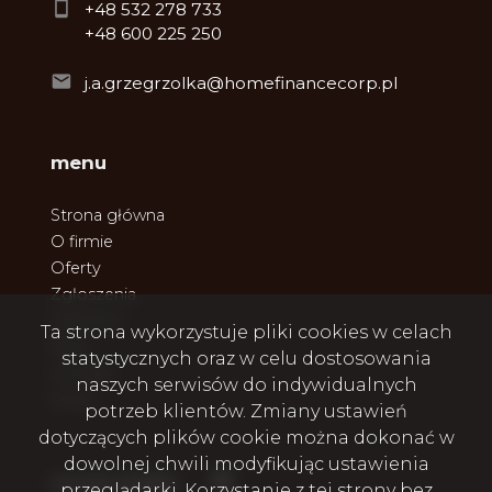
+48 532 278 733
+48 600 225 250
j.a.grzegrzolka@homefinancecorp.pl
menu
Strona główna
O firmie
Oferty
Zgłoszenia
Ulubione
Ta strona wykorzystuje pliki cookies w celach
Blog
statystycznych oraz w celu dostosowania
Kontakt
naszych serwisów do indywidualnych
Rodo
potrzeb klientów. Zmiany ustawień
dotyczących plików cookie można dokonać w
dowolnej chwili modyfikując ustawienia
Facebook
social media
przeglądarki. Korzystanie z tej strony bez