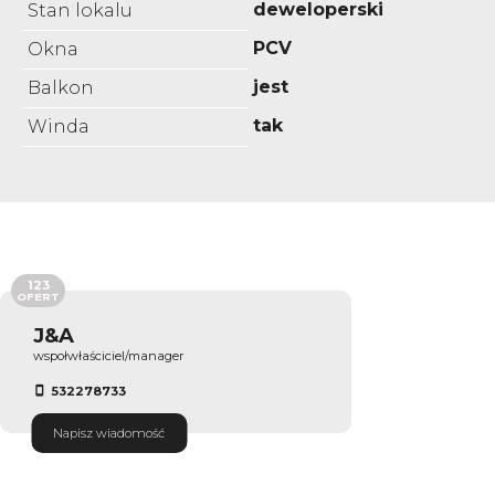
deweloperski
Stan lokalu
PCV
Okna
jest
Balkon
tak
Winda
123
OFERT
J&A
wspołwłaściciel/manager
532278733
Napisz wiadomość