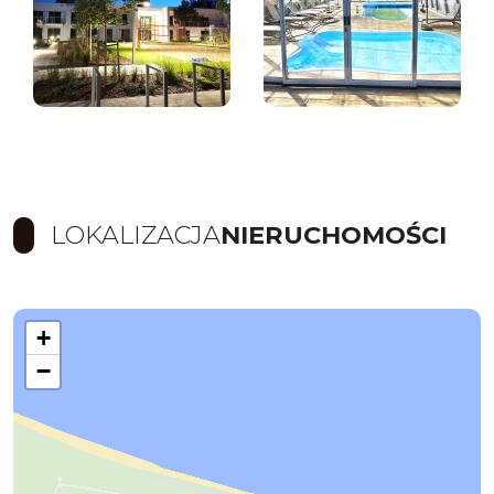
LOKALIZACJA
NIERUCHOMOŚCI
+
−