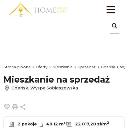
Strona główna
Oferty
Mieszkania
Sprzedaż
Gdańsk
Wys
Mieszkanie na sprzedaż
Gdańsk, Wyspa Sobieszewska
Dodaj do ulubionych
Drukuj
Udostępnij
2
2 pokoje
40.12 m²
22 017,20 zł/m