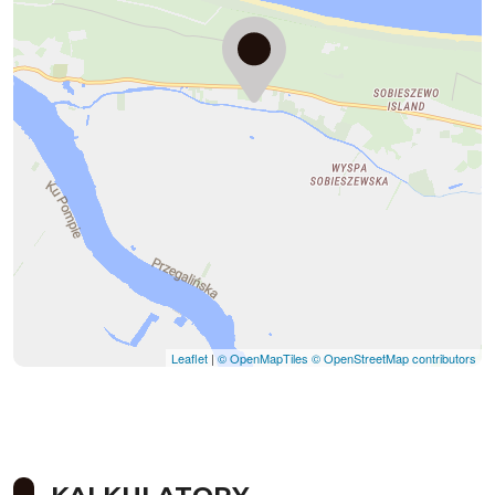
Leaflet
|
© OpenMapTiles
© OpenStreetMap contributors
KALKULATORY