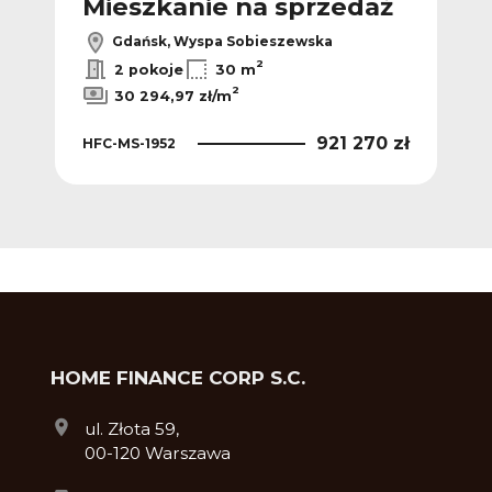
ż
Mieszkanie na sprzedaż
M
Gdańsk, Wyspa Sobieszewska
2
2 pokoje
30 m
2
30 294,97 zł/m
 zł
921 270 zł
HFC-MS-1952
HFC
HOME FINANCE CORP S.C.
ul. Złota 59,
00-120 Warszawa