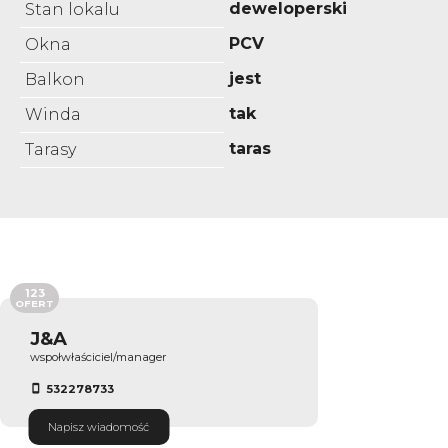
deweloperski
Stan lokalu
PCV
Okna
jest
Balkon
tak
Winda
taras
Tarasy
123
OFERT
J&A
wspołwłaściciel/manager
532278733
Napisz wiadomość