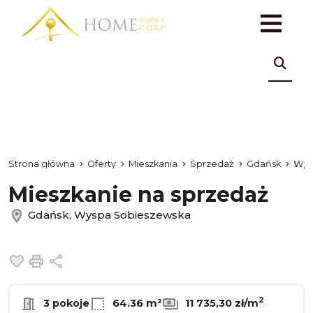
Strona główna
Oferty
Mieszkania
Sprzedaż
Gdańsk
Wys
Mieszkanie na sprzedaż
Gdańsk, Wyspa Sobieszewska
Dodaj do ulubionych
Drukuj
Udostępnij
2
3 pokoje
64.36 m²
11 735,30 zł/m