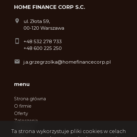
HOME FINANCE CORP S.C.
ul. Złota 59,
00-120 Warszawa
+48 532 278 733
+48 600 225 250
j.a.grzegrzolka@homefinancecorp.pl
menu
Strona główna
O firmie
Oferty
Zgłoszenia
Ulubione
Ta strona wykorzystuje pliki cookies w celach
Blog