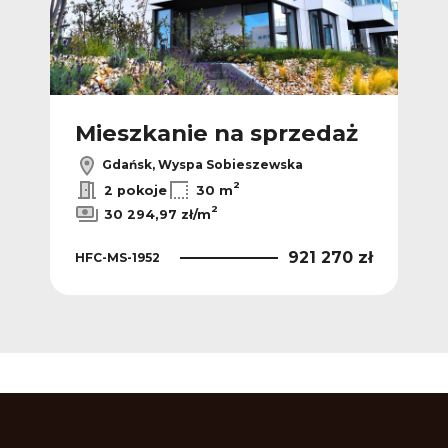
ż
Mieszkanie na sprzedaż
M
Gdańsk, Wyspa Sobieszewska
2
2 pokoje
30 m
2
30 294,97 zł/m
 zł
921 270 zł
HFC-MS-1952
HFC