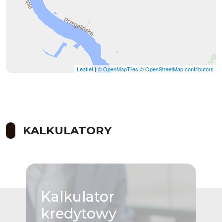
Leaflet
|
© OpenMapTiles
© OpenStreetMap contributors
KALKULATORY
Kalkulator
kredytowy