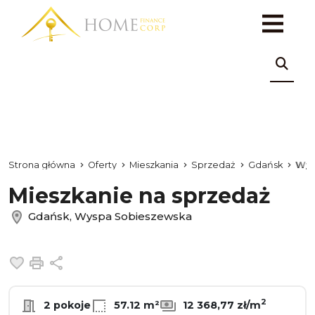
Strona główna
Oferty
Mieszkania
Sprzedaż
Gdańsk
Wys
Mieszkanie na sprzedaż
Gdańsk, Wyspa Sobieszewska
Dodaj do ulubionych
Drukuj
Udostępnij
2
2 pokoje
57.12 m²
12 368,77 zł/m