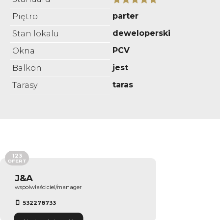
parter
Piętro
deweloperski
Stan lokalu
PCV
Okna
jest
Balkon
taras
Tarasy
123
OFERT
J&A
wspołwłaściciel/manager
532278733