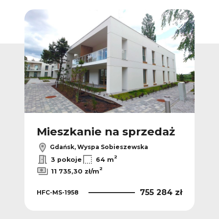
Dodaj do ulubionych
Dodaj do ulub
ż
Mieszkanie na sprzedaż
M
Gdańsk, Wyspa Sobieszewska
2
3 pokoje
64 m
2
11 735,30 zł/m
 zł
755 284 zł
HFC-MS-1958
HFC