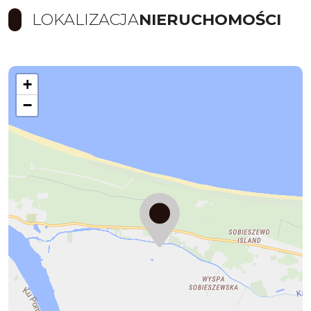
LOKALIZACJA
NIERUCHOMOŚCI
+
−