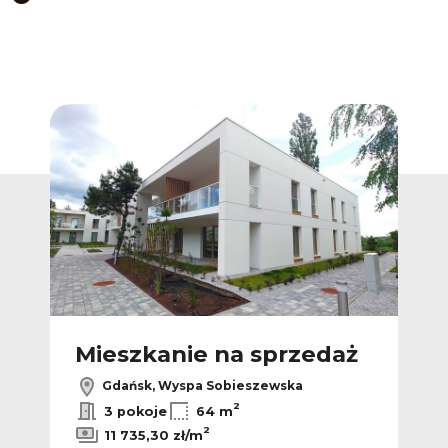
Dodaj do ulubionych
Dodaj do ulub
ż
Mieszkanie na sprzedaż
M
Gdańsk, Wyspa Sobieszewska
2
3 pokoje
64 m
2
11 735,30 zł/m