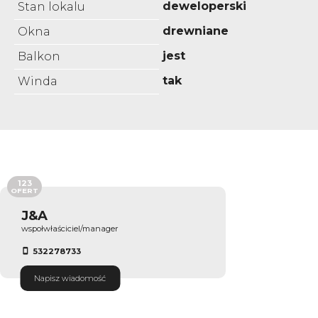
deweloperski
Stan lokalu
drewniane
Okna
jest
Balkon
tak
Winda
123
OFERT
J&A
wspołwłaściciel/manager
532278733
Napisz wiadomość