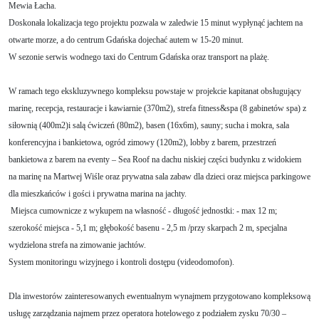
Mewia Łacha.
Doskonała lokalizacja tego projektu pozwala w zaledwie 15 minut wypłynąć jachtem na
otwarte morze, a do centrum Gdańska dojechać autem w 15-20 minut.
W sezonie serwis wodnego taxi do Centrum Gdańska oraz transport na plażę.
W ramach tego ekskluzywnego kompleksu powstaje w projekcie kapitanat obsługujący
marinę, recepcja, restauracje i kawiarnie (370m2), strefa fitness&spa (8 gabinetów spa) z
siłownią (400m2)i salą ćwiczeń (80m2), basen (16x6m), sauny; sucha i mokra, sala
konferencyjna i bankietowa, ogród zimowy (120m2), lobby z barem, przestrzeń
bankietowa z barem na eventy – Sea Roof na dachu niskiej części budynku z widokiem
na marinę na Martwej Wiśle oraz prywatna sala zabaw dla dzieci oraz miejsca parkingowe
dla mieszkańców i gości i prywatna marina na jachty.
Miejsca cumownicze z wykupem na własność - długość jednostki: - max 12 m;
szerokość miejsca - 5,1 m; głębokość basenu - 2,5 m /przy skarpach 2 m, specjalna
wydzielona strefa na zimowanie jachtów.
System monitoringu wizyjnego i kontroli dostępu (videodomofon).
Dla inwestorów zainteresowanych ewentualnym wynajmem przygotowano kompleksową
usługę zarządzania najmem przez operatora hotelowego z podziałem zysku 70/30 –