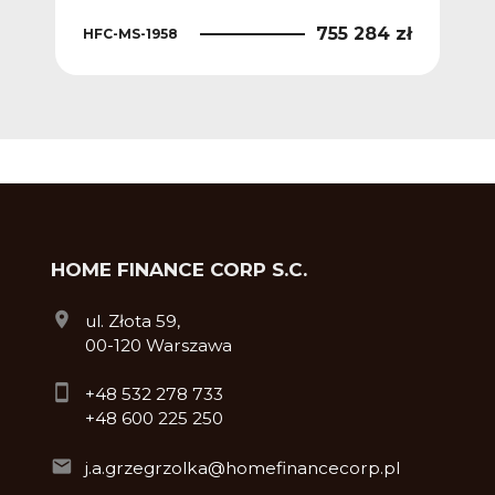
 zł
755 284 zł
HFC-MS-1958
HFC
HOME FINANCE CORP S.C.
ul. Złota 59,
00-120 Warszawa
+48 532 278 733
+48 600 225 250
j.a.grzegrzolka@homefinancecorp.pl