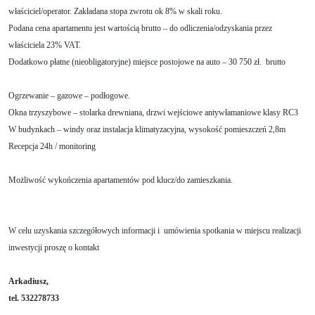
właściciel/operator. Zakładana stopa zwrotu ok 8% w skali roku.
Podana cena apartamentu jest wartością brutto – do odliczenia/odzyskania przez
właściciela 23% VAT.
Dodatkowo płatne (nieobligatoryjne) miejsce postojowe na auto – 30 750 zł. brutto
Ogrzewanie – gazowe – podłogowe.
Okna trzyszybowe – stolarka drewniana, drzwi wejściowe antywłamaniowe klasy RC3
W budynkach – windy oraz instalacja klimatyzacyjna, wysokość pomieszczeń 2,8m
Recepcja 24h / monitoring
Możliwość wykończenia apartamentów pod klucz/do zamieszkania.
W celu uzyskania szczegółowych informacji i umówienia spotkania w miejscu realizacji
inwestycji proszę o kontakt
Arkadiusz,
tel. 532278733