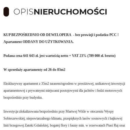
OPIS
NIERUCHOMOŚCI
KUP BEZPOŚREDNIO OD DEWELOPERA - bez prowizji i podatku PCC !
Apartament ODDANY DO UŻYTKOWANIA.
Podana cena 641 643 zł. jest wartością netto + VAT 23% (789 000 zł. brutto)
W sprzedaży apartamenty od 26 do 83m2
Ekskluzywny apartament z 35m2 tarasem/ogrodem w prestiżowej, unikatowej inwestycji
apartamentowej z prywatnymi miejscami postojowymi dla jachtów i łodzi motorowych
bezpośrednio przy budynku.
Inwestycja zlokalizowana bezpośrednio przy Martwej Wiśle w otoczeniu Wyspy
Sobieszewskiej, niepowtarzalnego klimatu, przepięknych lasów sosnowych i bajkowej
linii brzegowej Zatoki Gdańskiej, bogatej flory i fauny min. w rezerwatach Ptasi Raj oraz