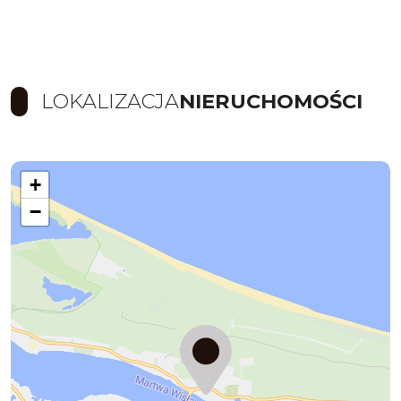
LOKALIZACJA
NIERUCHOMOŚCI
+
−