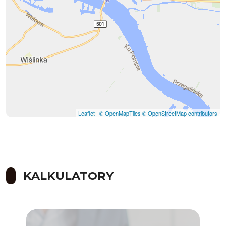
Leaflet
|
© OpenMapTiles
© OpenStreetMap contributors
KALKULATORY