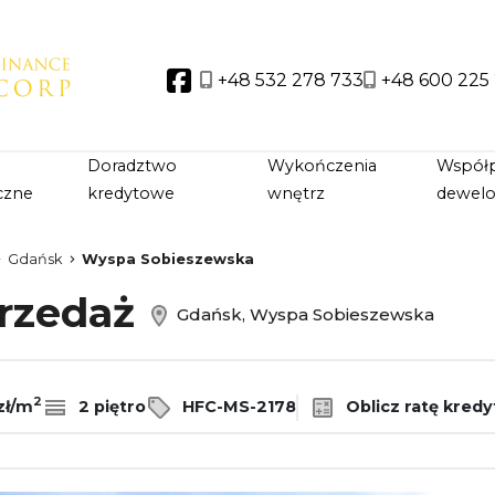
+48 532 278 733
+48 600 225
Social link
Doradztwo
Wykończenia
Współp
czne
kredytowe
wnętrz
dewel
Gdańsk
Wyspa Sobieszewska
przedaż
Gdańsk, Wyspa Sobieszewska
2
zł/m
2 piętro
HFC-MS-2178
Oblicz ratę kredy