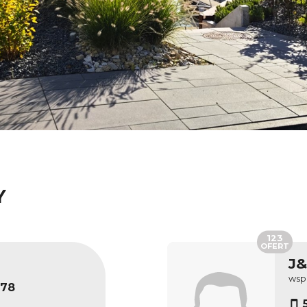
Y
123
OFERT
J
wsp
178