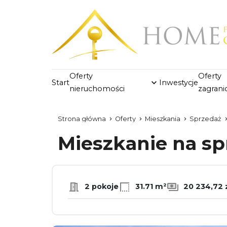
Oferty
Oferty
Start
Inwestycje
nieruchomości
zagrani
Strona główna
Oferty
Mieszkania
Sprzedaż
Mieszkanie na s
2 pokoje
31.71 m²
20 234,72 