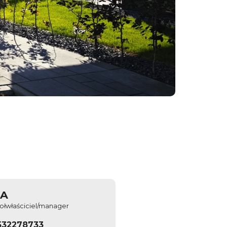
&A
ołwłaściciel/manager
532278733