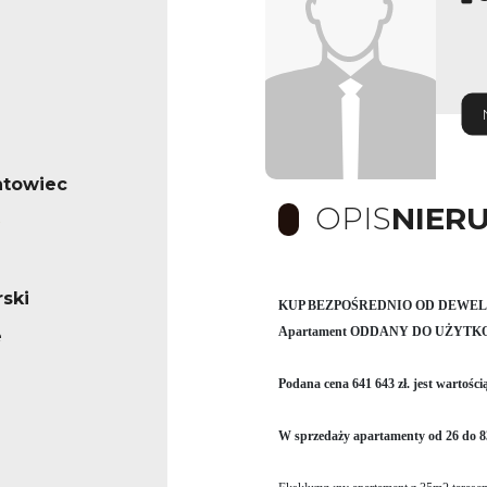
ntowiec
OPIS
NIER
ski
KUP BEZPOŚREDNIO OD DEWELOPER
Apartament ODDANY DO UŻYTK
e
Podana cena 641 643 zł. jest wartości
W sprzedaży apartamenty od 26 do 