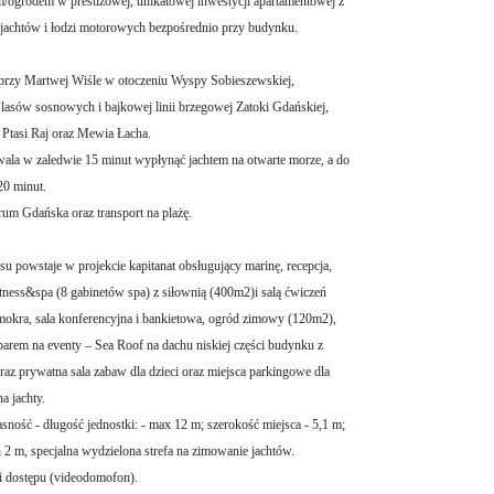
/ogrodem w prestiżowej, unikatowej inwestycji apartamentowej z
jachtów i łodzi motorowych bezpośrednio przy budynku.
 przy Martwej Wiśle w otoczeniu Wyspy Sobieszewskiej,
 lasów sosnowych i bajkowej linii brzegowej Zatoki Gdańskiej,
h Ptasi Raj oraz Mewia Łacha.
zwala w zaledwie 15 minut wypłynąć jachtem na otwarte morze, a do
20 minut.
um Gdańska oraz transport na plażę.
powstaje w projekcie kapitanat obsługujący marinę, recepcja,
fitness&spa (8 gabinetów spa) z siłownią (400m2)i salą ćwiczeń
mokra, sala konferencyjna i bankietowa, ogród zimowy (120m2),
barem na eventy – Sea Roof na dachu niskiej części budynku z
az prywatna sala zabaw dla dzieci oraz miejsca parkingowe dla
a jachty.
ść - długość jednostki: - max 12 m; szerokość miejsca - 5,1 m;
 2 m, specjalna wydzielona strefa na zimowanie jachtów.
i dostępu (videodomofon).