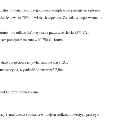
ntualnym wynajmem przygotowano kompleksową usługę zarządzania
działem zysku 70/30 – właściciel/operator. Zakładana stopa zwrotu ok
brutto – do odliczenia/odzyskania przez właściciela 23% VAT.
jsce postojowe na auto – 30 750 zł. brutto
a, drzwi wejściowe antywłamaniowe klasy RC3
limatyzacyjna, wysokość pomieszczeń 2,8m
od klucz/do zamieszkania.
ji i umówienia spotkania w miejscu realizacji inwestycji proszę o