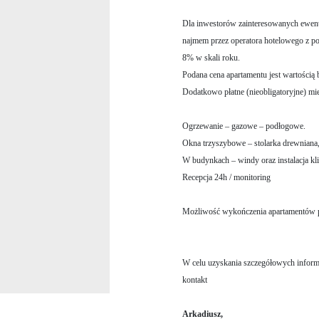
Dla inwestorów zainteresowanych ewe
najmem przez operatora hotelowego z po
8% w skali roku.
Podana cena apartamentu jest wartością 
Dodatkowo płatne (nieobligatoryjne) mie
Ogrzewanie – gazowe – podłogowe.
Okna trzyszybowe – stolarka drewnian
W budynkach – windy oraz instalacja k
Recepcja 24h / monitoring
Możliwość wykończenia apartamentów p
W celu uzyskania szczegółowych informac
kontakt
Arkadiusz,