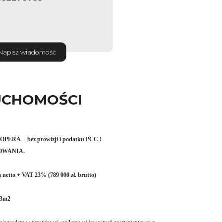
Napisz wiadomość
UCHOMOŚCI
A - bez prowizji i podatku PCC !
OWANIA.
ą netto + VAT 23% (789 000 zł. brutto)
83m2