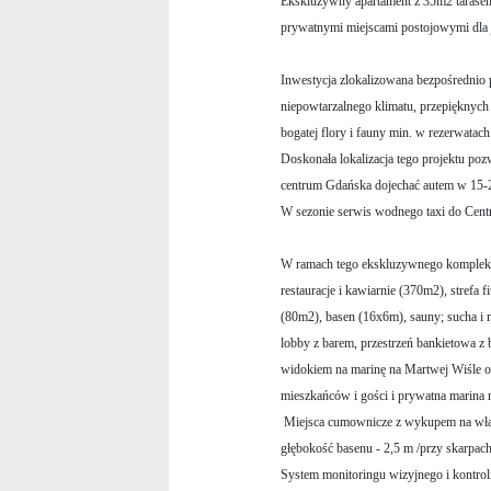
Ekskluzywny apartament z 35m2 tarasem
prywatnymi miejscami postojowymi dla 
Inwestycja zlokalizowana bezpośrednio
niepowtarzalnego klimatu, przepięknych
bogatej flory i fauny min. w rezerwatac
Doskonała lokalizacja tego projektu po
centrum Gdańska dojechać autem w 15-
W sezonie serwis wodnego taxi do Centr
W ramach tego ekskluzywnego kompleksu 
restauracje i kawiarnie (370m2), strefa 
(80m2), basen (16x6m), sauny; sucha i 
lobby z barem, przestrzeń bankietowa z 
widokiem na marinę na Martwej Wiśle or
mieszkańców i gości i prywatna marina n
Miejsca cumownicze z wykupem na własno
głębokość basenu - 2,5 m /przy skarpach
System monitoringu wizyjnego i kontrol