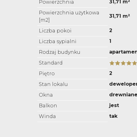
31,71 m²
Powierzchnia
Powierzchnia użytkowa
31,71 m²
[m2]
2
Liczba pokoi
1
Liczba sypialni
apartame
Rodzaj budynku
Standard
2
Piętro
deweloper
Stan lokalu
drewnian
Okna
jest
Balkon
tak
Winda