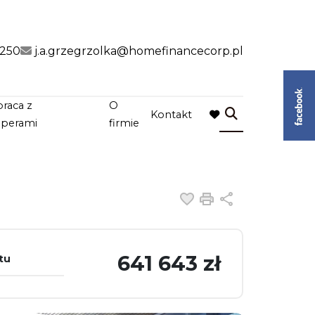
 250
j.a.grzegrzolka@homefinancecorp.pl
raca z
O
Kontakt
favorite
operami
firmie
Dodaj do ulubiony
Drukuj
Udostępnij
641 643 zł
tu