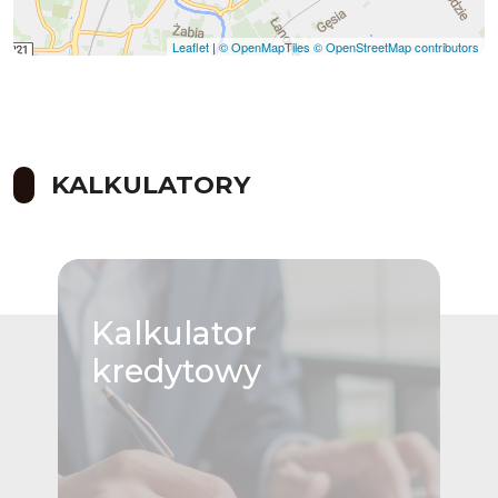
Leaflet
|
© OpenMapTiles
© OpenStreetMap contributors
KALKULATORY
Kalkulator
kredytowy