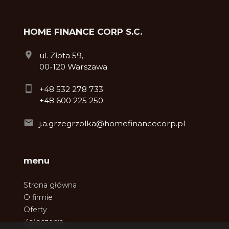
HOME FINANCE CORP S.C.
ul. Złota 59,
00-120 Warszawa
+48 532 278 733
+48 600 225 250
j.a.grzegrzolka@homefinancecorp.pl
menu
Strona główna
O firmie
Oferty
Zgłoszenia