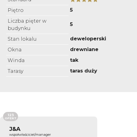
5
Piętro
Liczba pięter w
5
budynku
deweloperski
Stan lokalu
drewniane
Okna
tak
Winda
taras duży
Tarasy
123
OFERT
J&A
wspołwłaściciel/manager