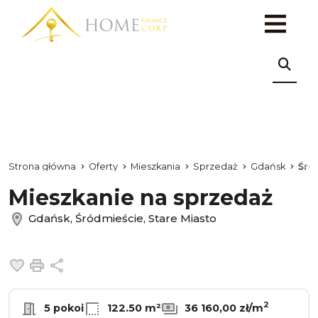
Strona główna
Oferty
Mieszkania
Sprzedaż
Gdańsk
Śró
Mieszkanie na sprzedaż
Gdańsk, Śródmieście, Stare Miasto
Dodaj do ulubionych
Drukuj
Udostępnij
2
5 pokoi
122.50 m²
36 160,00 zł/m