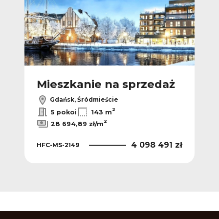
ż
Mieszkanie na sprzedaż
M
Gdańsk, Śródmieście
2
5 pokoi
143 m
2
28 694,89 zł/m
 zł
4 098 491 zł
HFC-MS-2149
HFC