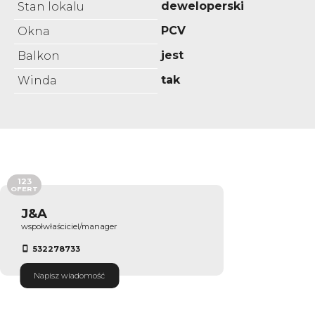
deweloperski
Stan lokalu
PCV
Okna
jest
Balkon
tak
Winda
123
OFERT
J&A
wspołwłaściciel/manager
532278733
Napisz wiadomość