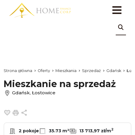
Strona główna
Oferty
Mieszkania
Sprzedaż
Gdańsk
Łos
Mieszkanie na sprzedaż
Gdańsk, Łostowice
Dodaj do ulubionych
Drukuj
Udostępnij
2
2 pokoje
35.73 m²
13 713,97 zł/m