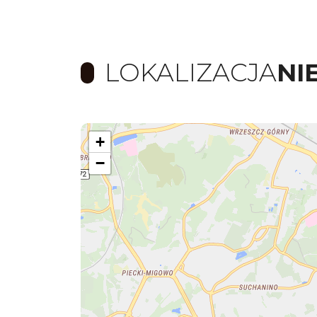
LOKALIZACJA
NI
+
−