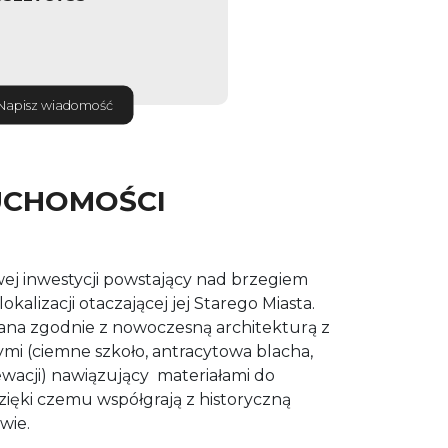
Napisz wiadomość
UCHOMOŚCI
ej inwestycji powstający nad brzegiem
okalizacji otaczającej jej Starego Miasta.
ana zgodnie z nowoczesną architekturą z
mi (ciemne szkoło, antracytowa blacha,
lewacji) nawiązujący
materiałami do
ięki czemu współgrają z historyczną
wie.