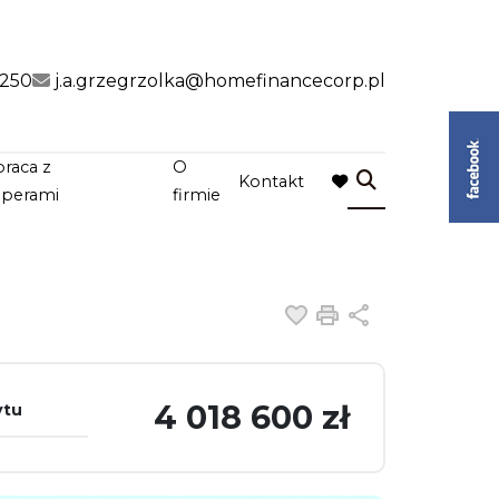
 250
j.a.grzegrzolka@homefinancecorp.pl
raca z
O
Kontakt
favorite
operami
firmie
Dodaj do ulubiony
Drukuj
Udostępnij
4 018 600 zł
ytu