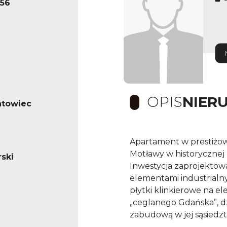
56
OPIS
NIER
ntowiec
Apartament w prestiżow
Motławy w historycznej l
ski
Inwestycja zaprojektow
elementami industrialny
płytki klinkierowe na e
„ceglanego Gdańska”, dz
zabudową w jej sąsiedzt