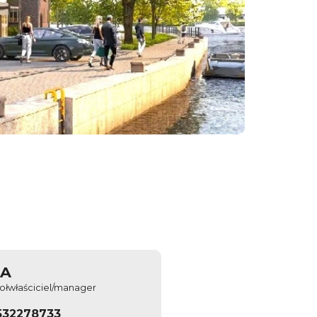
&A
ołwłaściciel/manager
532278733