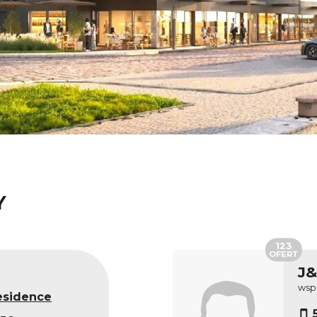
Y
123
OFERT
J
wsp
esidence