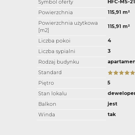
HFC-MS-21
Symbol oferty
115,91 m²
Powierzchnia
Powierzchnia użytkowa
115,91 m²
[m2]
4
Liczba pokoi
3
Liczba sypialni
apartame
Rodzaj budynku
Standard
5
Piętro
deweloper
Stan lokalu
jest
Balkon
tak
Winda