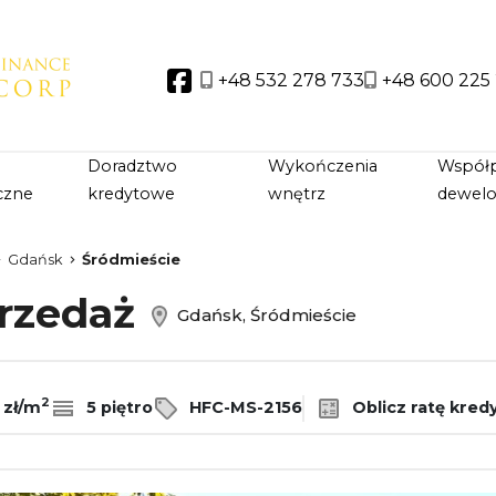
+48 532 278 733
+48 600 225
Social link
Doradztwo
Wykończenia
Współp
czne
kredytowe
wnętrz
dewel
Gdańsk
Śródmieście
przedaż
Gdańsk, Śródmieście
2
 zł/m
5 piętro
HFC-MS-2156
Oblicz ratę kred