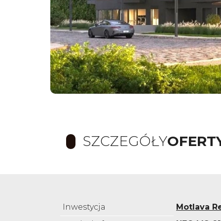
SZCZEGÓŁY
OFERT
Inwestycja
Motlava R