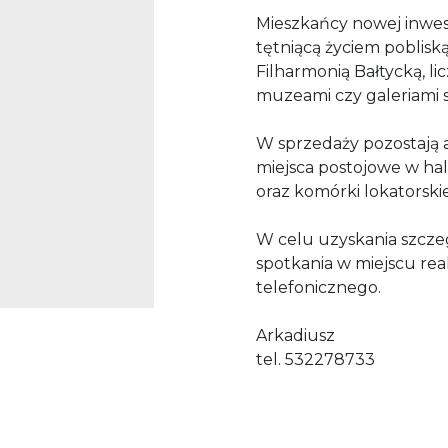
Mieszkańcy nowej inwest
tętniącą życiem poblisk
Filharmonią Bałtycką, li
muzeami czy galeriami s
W sprzedaży pozostają a
miejsca postojowe w hal
oraz komórki lokatorskie. 
W celu uzyskania szcze
spotkania w miejscu rea
telefonicznego.
Arkadiusz
tel. 532278733