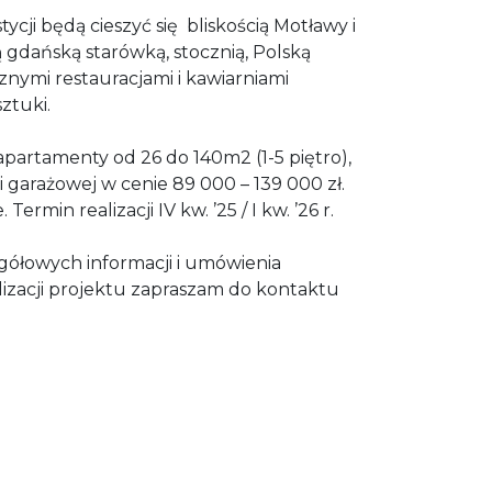
ycji będą cieszyć się
bliskością Motławy i
ą gdańską starówką, stocznią, Polską
cznymi restauracjami i kawiarniami
ztuki.
partamenty od 26 do 140m2 (1-5 piętro),
i garażowej w cenie 89 000 – 139 000 zł.
Termin realizacji IV kw. ’25 / I kw. ’26 r.
gółowych informacji i umówienia
lizacji projektu zapraszam do kontaktu