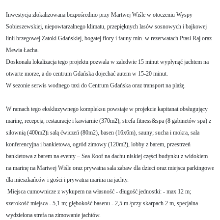
Inwestycja zlokalizowana bezpośrednio przy Martwej Wiśle w otoczeniu Wyspy
Sobieszewskiej, niepowtarzalnego klimatu, przepięknych lasów sosnowych i bajkowej
linii brzegowej Zatoki Gdańskiej, bogatej flory i fauny min. w rezerwatach Ptasi Raj oraz
Mewia Łacha.
Doskonała lokalizacja tego projektu pozwala w zaledwie 15 minut wypłynąć jachtem na
otwarte morze, a do centrum Gdańska dojechać autem w 15-20 minut.
W sezonie serwis wodnego taxi do Centrum Gdańska oraz transport na plażę.
W ramach tego ekskluzywnego kompleksu powstaje w projekcie kapitanat obsługujący
marinę, recepcja, restauracje i kawiarnie (370m2), strefa fitness&spa (8 gabinetów spa) z
siłownią (400m2)i salą ćwiczeń (80m2), basen (16x6m), sauny; sucha i mokra, sala
konferencyjna i bankietowa, ogród zimowy (120m2), lobby z barem, przestrzeń
bankietowa z barem na eventy – Sea Roof na dachu niskiej części budynku z widokiem
na marinę na Martwej Wiśle oraz prywatna sala zabaw dla dzieci oraz miejsca parkingowe
dla mieszkańców i gości i prywatna marina na jachty.
Miejsca cumownicze z wykupem na własność - długość jednostki: - max 12 m;
szerokość miejsca - 5,1 m; głębokość basenu - 2,5 m /przy skarpach 2 m, specjalna
wydzielona strefa na zimowanie jachtów.