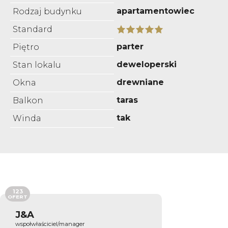
apartamentowiec
Rodzaj budynku
Standard
parter
Piętro
deweloperski
Stan lokalu
drewniane
Okna
taras
Balkon
tak
Winda
123
OFERT
J&A
wspołwłaściciel/manager