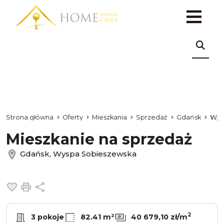
Strona główna
Oferty
Mieszkania
Sprzedaż
Gdańsk
Wys
Mieszkanie na sprzedaż
Gdańsk, Wyspa Sobieszewska
Dodaj do ulubionych
Drukuj
Udostępnij
2
3 pokoje
82.41 m²
40 679,10 zł/m