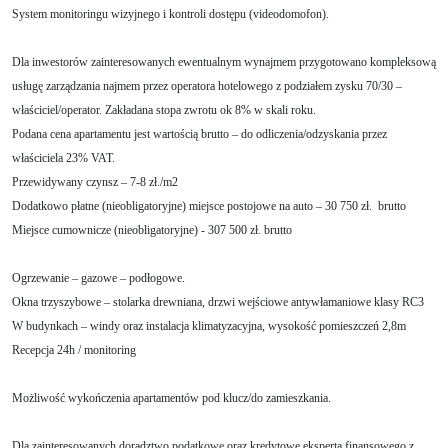
System monitoringu wizyjnego i kontroli dostępu (videodomofon).
Dla inwestorów zainteresowanych ewentualnym wynajmem przygotowano kompleksową
usługę zarządzania najmem przez operatora hotelowego z podziałem zysku 70/30 –
właściciel/operator. Zakładana stopa zwrotu ok 8% w skali roku.
Podana cena apartamentu jest wartością brutto – do odliczenia/odzyskania przez
właściciela 23% VAT.
Przewidywany czynsz – 7-8 zł./m2
Dodatkowo płatne (nieobligatoryjne) miejsce postojowe na auto – 30 750 zł. brutto
Miejsce cumownicze (nieobligatoryjne) - 307 500 zł. brutto
Ogrzewanie – gazowe – podłogowe.
Okna trzyszybowe – stolarka drewniana, drzwi wejściowe antywłamaniowe klasy RC3
W budynkach – windy oraz instalacja klimatyzacyjna, wysokość pomieszczeń 2,8m
Recepcja 24h / monitoring
Możliwość wykończenia apartamentów pod klucz/do zamieszkania.
Dla zainteresowanych doradztwo podatkowe oraz kredytowe eksperta finansowego z