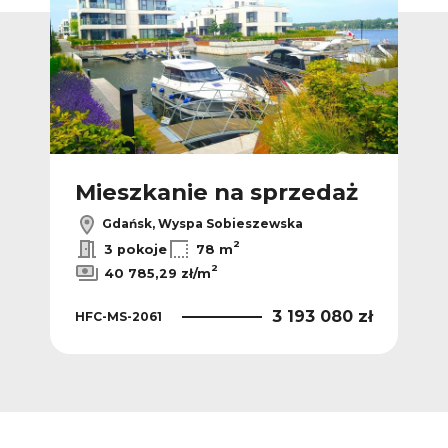
ż
Mieszkanie na sprzedaż
M
Gdańsk, Wyspa Sobieszewska
2
3 pokoje
78 m
2
40 785,29 zł/m
 zł
3 193 080 zł
HFC-MS-2061
HFC