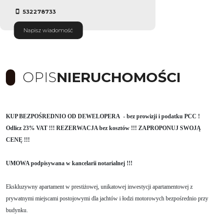
532278733
Napisz wiadomość
OPIS
NIERUCHOMOŚCI
KUP BEZPOŚREDNIO OD DEWELOPERA - bez prowizji i podatku PCC !
Odlicz 23% VAT !!! REZERWACJA bez kosztów !!! ZAPROPONUJ SWOJĄ
CENĘ !!!
UMOWA podpisywana w kancelarii notarialnej !!!
Ekskluzywny apartament w prestiżowej, unikatowej inwestycji apartamentowej z
prywatnymi miejscami postojowymi dla jachtów i łodzi motorowych bezpośrednio przy
budynku.