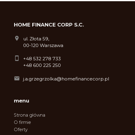
HOME FINANCE CORP S.C.
ul. Złota 59,
00-120 Warszawa
+48 532 278 733
+48 600 225 250
j.a.grzegrzolka@homefinancecorp.pl
menu
Strona główna
O firmie
Oferty