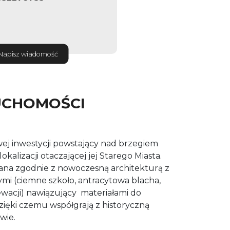
Napisz wiadomość
UCHOMOŚCI
ej inwestycji powstający nad brzegiem
okalizacji otaczającej jej Starego Miasta.
ana zgodnie z nowoczesną architekturą z
mi (ciemne szkoło, antracytowa blacha,
lewacji) nawiązujący
materiałami do
ięki czemu współgrają z historyczną
wie.