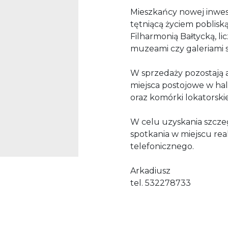
Mieszkańcy nowej inwest
tętniącą życiem poblisk
Filharmonią Bałtycką, li
muzeami czy galeriami s
W sprzedaży pozostają a
miejsca postojowe w hal
oraz komórki lokatorskie. 
W celu uzyskania szcze
spotkania w miejscu rea
telefonicznego.
Arkadiusz
tel. 532278733