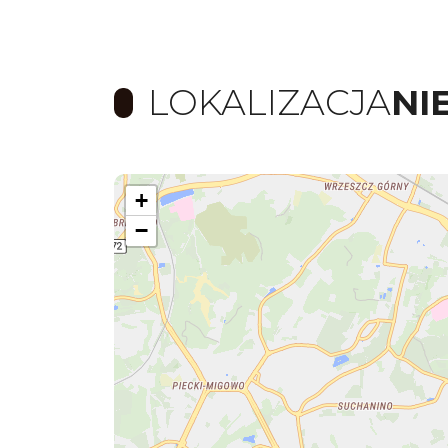
LOKALIZACJA
NI
+
−