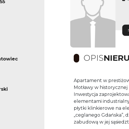
55
OPIS
NIER
ntowiec
Apartament w prestiżow
Motławy w historycznej l
ski
Inwestycja zaprojektow
elementami industrialny
płytki klinkierowe na e
„ceglanego Gdańska”, dz
zabudową w jej sąsiedzt