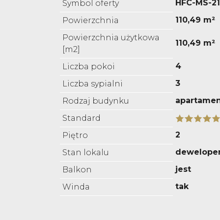
HFC-MS-21
Symbol oferty
110,49 m²
Powierzchnia
Powierzchnia użytkowa
110,49 m²
[m2]
4
Liczba pokoi
3
Liczba sypialni
apartame
Rodzaj budynku
Standard
2
Piętro
deweloper
Stan lokalu
jest
Balkon
tak
Winda