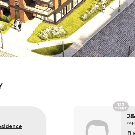
Y
123
OFERT
J
wsp
esidence