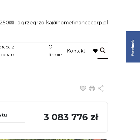
 250
j.a.grzegrzolka@homefinancecorp.pl
raca z
O
Kontakt
favorite
operami
firmie
Dodaj do ulubiony
Drukuj
Udostępnij
3 083 776 zł
ytu