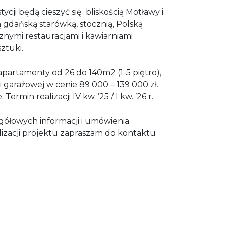
ycji będą cieszyć się
bliskością Motławy i
ą gdańską starówką, stocznią, Polską
cznymi restauracjami i kawiarniami
ztuki.
partamenty od 26 do 140m2 (1-5 piętro),
i garażowej w cenie 89 000 – 139 000 zł.
Termin realizacji IV kw. ’25 / I kw. ’26 r.
gółowych informacji i umówienia
lizacji projektu zapraszam do kontaktu