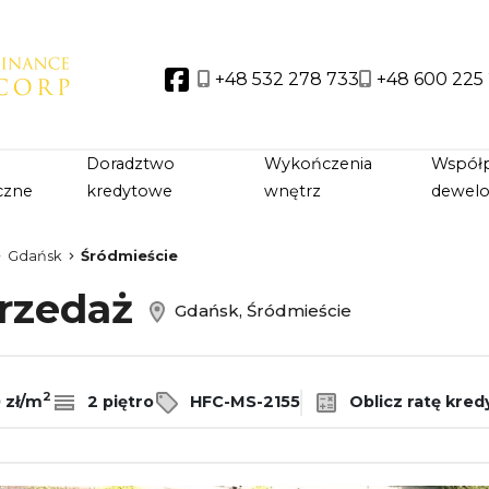
+48 532 278 733
+48 600 225
Social link
Doradztwo
Wykończenia
Współp
czne
kredytowe
wnętrz
dewel
Gdańsk
Śródmieście
przedaż
Gdańsk, Śródmieście
2
 zł/m
2 piętro
HFC-MS-2155
Oblicz ratę kred