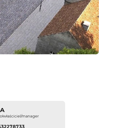
&A
ołwłaściciel/manager
532278733