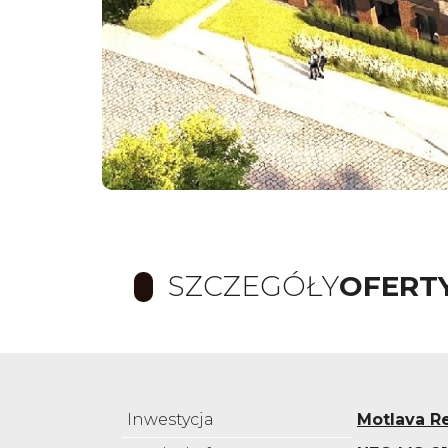
SZCZEGÓŁY
OFERT
Inwestycja
Motlava R