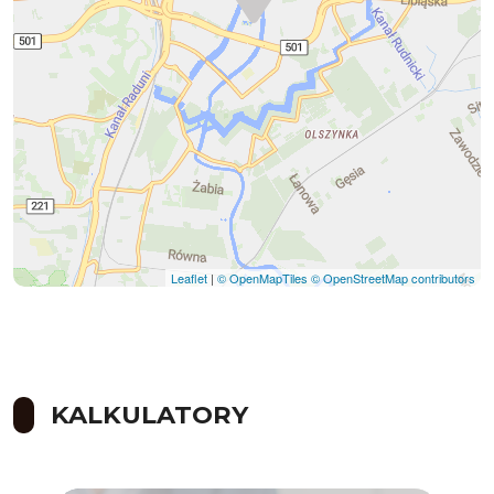
Leaflet
|
© OpenMapTiles
© OpenStreetMap contributors
KALKULATORY