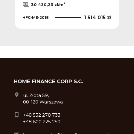
2
30 420,23 zł/m
0 zł
1 514 015 zł
HFC-MS-2018
HFC
HOME FINANCE CORP S.C.
ul. Złota 59,
00-120 Warszawa
+48 532 278 733
+48 600 225 250