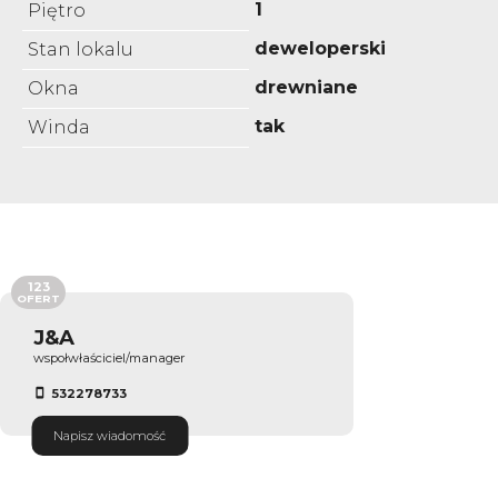
1
Piętro
deweloperski
Stan lokalu
drewniane
Okna
tak
Winda
123
OFERT
J&A
wspołwłaściciel/manager
532278733
Napisz wiadomość