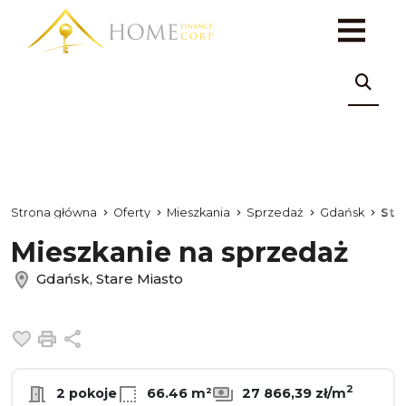
Strona główna
Oferty
Mieszkania
Sprzedaż
Gdańsk
Sta
Mieszkanie na sprzedaż
Gdańsk, Stare Miasto
Dodaj do ulubionych
Drukuj
Udostępnij
2
2 pokoje
66.46 m²
27 866,39 zł/m