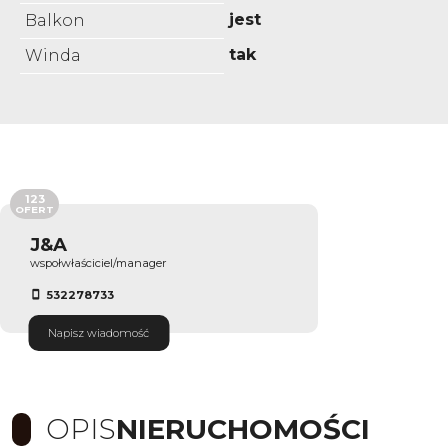
jest
Balkon
tak
Winda
123
OFERT
J&A
wspołwłaściciel/manager
532278733
Napisz wiadomość
OPIS
NIERUCHOMOŚCI