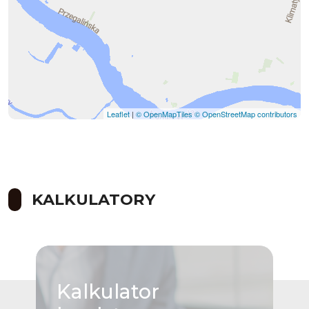
Leaflet
|
© OpenMapTiles
© OpenStreetMap contributors
KALKULATORY
Kalkulator