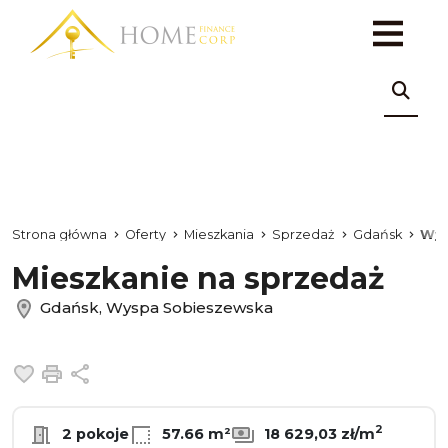
Strona główna
Oferty
Mieszkania
Sprzedaż
Gdańsk
Wys
Mieszkanie na sprzedaż
Gdańsk, Wyspa Sobieszewska
Dodaj do ulubionych
Drukuj
Udostępnij
2
2 pokoje
57.66 m²
18 629,03 zł/m