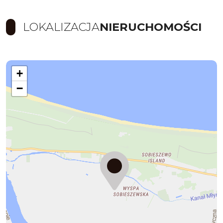
LOKALIZACJA
NIERUCHOMOŚCI
+
−