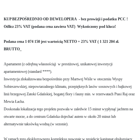
KUP BEZPOŚREDNIO OD DEWELOPERA - bez prowizji i podatku PCC !
Odlicz 23% VAT (podana cena zawiera VAT) Wykończony pod klucz!
Podana cena 1 074 150 jest wartością NETTO + 23% VAT ( 1 321 204 zł.
BRUTTO_
Apartament (z odrębną własnością) w prestiżowej, unikatowej inwestycji
apartamentowej (standard ****).
Inwestycja zlokalizowana bezpośrednio przy Martwej Wiśle w otoczeniu Wyspy
Sobieszewskiej, niepowtarzalnego klimatu, przepięknych lasów sosnowych i bajkowej
linii brzegowej Zatoki Gdańskiej, bogatej flory i fauny min. w rezerwatach Ptasi Raj oraz
Mewia Łacha.
Doskonała lokalizacja tego projektu pozwala w zaledwie 15 minut wypłynąć jachtem na
otwarte morze, a do centrum Gdańska dojechać autem w około 20 minut lub
alternatywnie taksówką wodną (w sezonie).
W ramach tego ekskluzywnego kompleksu powstaje w projekcie kapitanat obsługujący