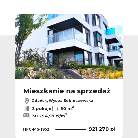
Dodaj do ulubionych
Dodaj do ulub
ż
Mieszkanie na sprzedaż
M
Gdańsk, Wyspa Sobieszewska
2
2 pokoje
30 m
2
30 294,97 zł/m
 zł
921 270 zł
HFC-MS-1952
HFC