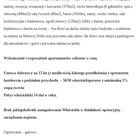
marinę, recepcja, restauracje i kawiarnie (370m2), strefa fitness&spa (8 gabinetów spa) z
siłownią (400m2)i salą ćwiczeń (80m2), basen (16x6m), sauny; sucha i mokra, sala
konferencyjna i bankietowa, ogród zimowy (120m2), lobby z barem, przestrzeń
bankietowa z barem na eventy – Sea Roof na dachu niskiej części budynku z widokiem
na marinę na Martwej Wiśle oraz prywatna sala zabaw dla dzieci oraz miejsca parkingowe
dla mieszkańców i gości i prywatna marina na jachty.
Wykończenie i wyposażenie apartamentów wliczone w cenę.
Umowa dzierżawy na 15 lat (z możliwością dalszego przedłużenia) z operatorem
hotelowym z podziałem przychodu – 50/50 właściciel/operator z minimalną 5%
stopą zwrotu
Pobyt właścicielski 14 dni w roku.
Brak jakiegokolwiek zaangażowania Właściciela w działalność operacyjną -
zarządzania najmem.
Ogrzewanie – gazowe,